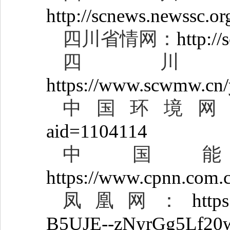
http://scnews.newssc.
四川省情网：
http:/
四
https://www.scwmw.cn
中国环境
aid=1104114
中国
https://www.cpnn.com
凤凰网：
http
B5UJE--zNyrGg5Lf2