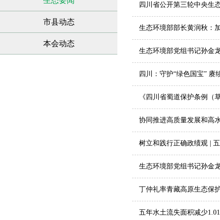
生态要闻
四川省公开第三轮中央生
市县动态
生态环境部部长黄润秋：加
本会动态
生态环境部党组书记孙金龙
建设取得新的重大进展》
四川：守护“绿色国宝” 赓
《四川省蜀道保护条例（草
协同推进高质量发展和高
树立和践行正确政绩观 | 
生态环境部党组书记孙金
好碧水保卫战》
丁仲礼率青藏高原生态保护
五年水土流失面积减少1.